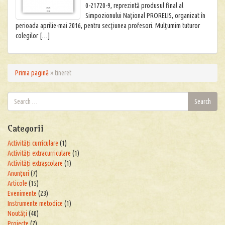
0-21720-9, reprezintă produsul final al
Simpozionului Naţional PRORELIS, organizat în
perioada aprilie-mai 2016, pentru secţiunea profesori. Mulţumim tuturor
colegilor […]
Prima pagină
»
tineret
Search
Search
for:
Categorii
Activități curriculare
(1)
Activități extracurriculare
(1)
Activități extrașcolare
(1)
Anunțuri
(7)
Articole
(15)
Evenimente
(23)
Instrumente metodice
(1)
Noutăți
(40)
Proiecte
(7)