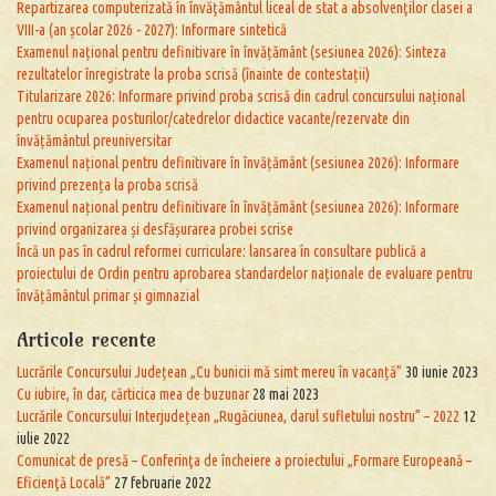
Repartizarea computerizată în învăţământul liceal de stat a absolvenţilor clasei a
VIII-a (an școlar 2026 - 2027): Informare sintetică
Examenul național pentru definitivare în învățământ (sesiunea 2026): Sinteza
rezultatelor înregistrate la proba scrisă (înainte de contestații)
Titularizare 2026: Informare privind proba scrisă din cadrul concursului național
pentru ocuparea posturilor/catedrelor didactice vacante/rezervate din
învățământul preuniversitar
Examenul național pentru definitivare în învățământ (sesiunea 2026): Informare
privind prezența la proba scrisă
Examenul național pentru definitivare în învățământ (sesiunea 2026): Informare
privind organizarea și desfășurarea probei scrise
Încă un pas în cadrul reformei curriculare: lansarea în consultare publică a
proiectului de Ordin pentru aprobarea standardelor naționale de evaluare pentru
învățământul primar și gimnazial
Articole recente
Lucrările Concursului Județean „Cu bunicii mă simt mereu în vacanță”
30 iunie 2023
Cu iubire, în dar, cărticica mea de buzunar
28 mai 2023
Lucrările Concursului Interjudețean „Rugăciunea, darul sufletului nostru” – 2022
12
iulie 2022
Comunicat de presă – Conferinţa de încheiere a proiectului „Formare Europeană –
Eficienţă Locală”
27 februarie 2022