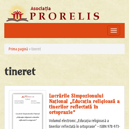
Skip
to
content
Toggle
navigation
Prima pagină
»
tineret
tineret
Lucrările Simpozionului
Național „Educația religioasă a
tinerilor reflectată în
ortopraxie”
Volumul electronic „Educația religioasă a
tinerilor reflectată în ortopraxie” – ISBN 978-973-