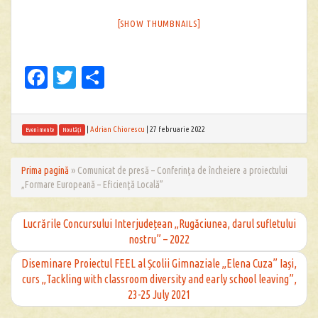
[SHOW THUMBNAILS]
Facebook
Twitter
Partajează
|
Adrian Chiorescu
|
27 februarie 2022
Evenimente
Noutăți
Prima pagină
»
Comunicat de presă – Conferinţa de încheiere a proiectului
„Formare Europeană – Eficienţă Locală”
Lucrările Concursului Interjudețean „Rugăciunea, darul sufletului
nostru” – 2022
Diseminare Proiectul FEEL al Școlii Gimnaziale „Elena Cuza” Iași,
curs „Tackling with classroom diversity and early school leaving”,
23-25 July 2021