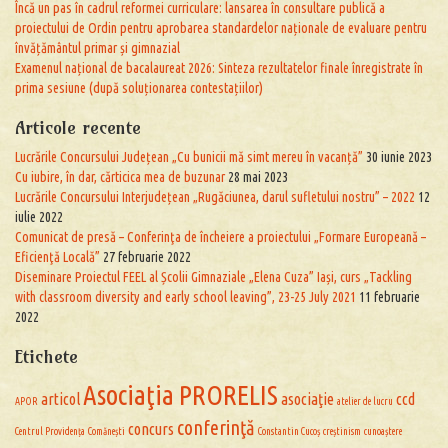
Încă un pas în cadrul reformei curriculare: lansarea în consultare publică a
proiectului de Ordin pentru aprobarea standardelor naționale de evaluare pentru
învățământul primar și gimnazial
Examenul național de bacalaureat 2026: Sinteza rezultatelor finale înregistrate în
prima sesiune (după soluționarea contestațiilor)
Articole recente
Lucrările Concursului Județean „Cu bunicii mă simt mereu în vacanță”
30 iunie 2023
Cu iubire, în dar, cărticica mea de buzunar
28 mai 2023
Lucrările Concursului Interjudețean „Rugăciunea, darul sufletului nostru” – 2022
12
iulie 2022
Comunicat de presă – Conferinţa de încheiere a proiectului „Formare Europeană –
Eficienţă Locală”
27 februarie 2022
Diseminare Proiectul FEEL al Școlii Gimnaziale „Elena Cuza” Iași, curs „Tackling
with classroom diversity and early school leaving”, 23-25 July 2021
11 februarie
2022
Etichete
Asociaţia PRORELIS
articol
asociaţie
ccd
APOR
atelier de lucru
conferinţă
concurs
Centrul Providența
Comănești
Constantin Cucoș
creștinism
cunoaștere