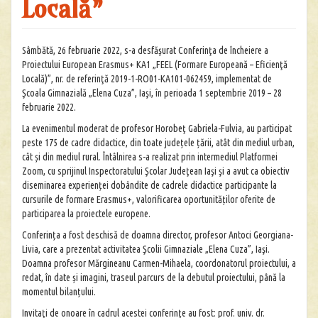
Locală”
Sâmbătă, 26 februarie 2022, s-a desfăşurat Conferinţa de încheiere a
Proiectului European Erasmus+ KA1 „FEEL (Formare Europeană – Eficienţă
Locală)”, nr. de referinţă 2019-1-RO01-KA101-062459, implementat de
Şcoala Gimnazială „Elena Cuza”, Iaşi, în perioada 1 septembrie 2019 – 28
februarie 2022.
La evenimentul moderat de profesor Horobeţ Gabriela-Fulvia, au participat
peste 175 de cadre didactice, din toate județele țării, atât din mediul urban,
cât și din mediul rural. Întâlnirea s-a realizat prin intermediul Platformei
Zoom, cu sprijinul Inspectoratului Şcolar Judeţean Iaşi şi a avut ca obiectiv
diseminarea experienței dobândite de cadrele didactice participante la
cursurile de formare Erasmus+, valorificarea oportunităților oferite de
participarea la proiectele europene.
Conferința a fost deschisă de doamna director, profesor Antoci Georgiana-
Livia, care a prezentat activitatea Şcolii Gimnaziale „Elena Cuza”, Iaşi.
Doamna profesor Mărgineanu Carmen-Mihaela, coordonatorul proiectului, a
redat, în date și imagini, traseul parcurs de la debutul proiectului, până la
momentul bilanțului.
Invitaţi de onoare în cadrul acestei conferinţe au fost: prof. univ. dr.