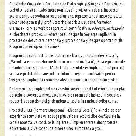
Constantin Cucoș de la Facultatea de Psihologie şi Ştiinţe ale Educaţiei din
cadrul Universităţii „Alexandru Ioan Cuza”, prof. Aura Ţabără, inspector
şcolar pentru dezvoltarea resursei umane, reprezentant al Inspectoratului
Şcolar Judeţean Iaşi şi prof. Ecaterina-Gabriela Bălșeanu, formator
Erasmus+, care au vorbit despre rolul semnificativ al
educației incluzive
în
eficientizarea procesului educaţional, despre importanța implicării în
proiecte de dezvoltare personală și profesională şi despre oportunităţile
Programului european Erasmus+.
Programul a continuat cu trei ateliere de lucru: „Unitate în diversitate“ ,
„Valorificarea resurselor mediului în procesul învățării”, „Strategii eficiente
de autoreglare și feed-back“. Au fost prezentate exemple de bună practică
și strategii didactice care pot contribui la creşterea motivaţiei pentru
învăţare şi, implicit, la reducerea absenteismului și abandonului școlar.
Pe termen lung, implementarea acestui proiect, bazată ulterior și pe un plan
de acţiune coerent la nivelul școlii, va crea premisele incluziunii sociale, a
reducerii absenteismului și abandonului școlar în rândul elevilor cu risc.
Proiectul „FEEL (Formare Europeană – Eficienţă Locală)” s-a încheiat, dar
experiența acumulată va adăuga plusvaloare activităților desfășurate în
școala noastră, va conduce la iniţierea şi implementarea altor proiecte
educaționale și va consolida dimensiunea europeană a școlii.