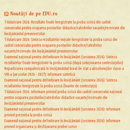
Noutăţi de pe EDU.ro
Titularizare 2026: Rezultate finale înregistrate la proba scrisă din cadrul
concursului pentru ocuparea posturilor didactice/catedrelor vacante/rezervate din
învăţământul preuniversitar
Titularizare 2026: Sinteza rezultatelor inițiale înregistrate la proba scrisă din
cadrul concursului pentru ocuparea posturilor didactice/catedrelor
vacante/rezervate din învăţământul preuniversitar
Examenul național pentru definitivare în învățământ (sesiunea 2026): Sinteza
rezultatelor finale înregistrate la proba scrisă (după soluționarea contestațiilor)
Repartizarea computerizată în învăţământul liceal de stat a absolvenţilor clasei a
VIII-a (an școlar 2026 - 2027): Informare sintetică
Examenul național pentru definitivare în învățământ (sesiunea 2026): Sinteza
rezultatelor înregistrate la proba scrisă (înainte de contestații)
Titularizare 2026: Informare privind proba scrisă din cadrul concursului național
pentru ocuparea posturilor/catedrelor didactice vacante/rezervate din
învățământul preuniversitar
Examenul național pentru definitivare în învățământ (sesiunea 2026): Informare
privind prezența la proba scrisă
Examenul național pentru definitivare în învățământ (sesiunea 2026): Informare
privind organizarea și desfășurarea probei scrise