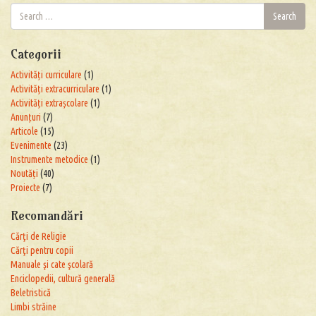
Search
Search
for:
Categorii
Activități curriculare
(1)
Activități extracurriculare
(1)
Activități extrașcolare
(1)
Anunțuri
(7)
Articole
(15)
Evenimente
(23)
Instrumente metodice
(1)
Noutăți
(40)
Proiecte
(7)
Recomandări
Cărţi de Religie
Cărţi pentru copii
Manuale şi cate şcolară
Enciclopedii, cultură generală
Beletristică
Limbi străine