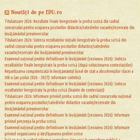
Noutăţi de pe EDU.ro
Titularizare 2026: Rezultate finale înregistrate la proba scrisă din cadrul
concursului pentru ocuparea posturilor didactice/catedrelor vacante/rezervate din
învăţământul preuniversitar
Titularizare 2026: Sinteza rezultatelor inițiale înregistrate la proba scrisă din
cadrul concursului pentru ocuparea posturilor didactice/catedrelor
vacante/rezervate din învăţământul preuniversitar
Examenul național pentru definitivare în învățământ (sesiunea 2026): Sinteza
rezultatelor finale înregistrate la proba scrisă (după soluționarea contestațiilor)
Repartizarea computerizată în învăţământul liceal de stat a absolvenţilor clasei a
VIII-a (an școlar 2026 - 2027): Informare sintetică
Examenul național pentru definitivare în învățământ (sesiunea 2026): Sinteza
rezultatelor înregistrate la proba scrisă (înainte de contestații)
Titularizare 2026: Informare privind proba scrisă din cadrul concursului național
pentru ocuparea posturilor/catedrelor didactice vacante/rezervate din
învățământul preuniversitar
Examenul național pentru definitivare în învățământ (sesiunea 2026): Informare
privind prezența la proba scrisă
Examenul național pentru definitivare în învățământ (sesiunea 2026): Informare
privind organizarea și desfășurarea probei scrise
Încă un pas în cadrul reformei curriculare: lansarea în consultare publică a