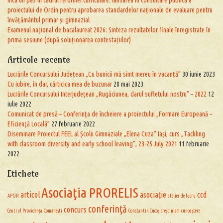
proiectului de Ordin pentru aprobarea standardelor naționale de evaluare pentru
învățământul primar și gimnazial
Examenul național de bacalaureat 2026: Sinteza rezultatelor finale înregistrate în
prima sesiune (după soluționarea contestațiilor)
Articole recente
Lucrările Concursului Județean „Cu bunicii mă simt mereu în vacanță”
30 iunie 2023
Cu iubire, în dar, cărticica mea de buzunar
28 mai 2023
Lucrările Concursului Interjudețean „Rugăciunea, darul sufletului nostru” – 2022
12
iulie 2022
Comunicat de presă – Conferinţa de încheiere a proiectului „Formare Europeană –
Eficienţă Locală”
27 februarie 2022
Diseminare Proiectul FEEL al Școlii Gimnaziale „Elena Cuza” Iași, curs „Tackling
with classroom diversity and early school leaving”, 23-25 July 2021
11 februarie
2022
Etichete
Asociaţia PRORELIS
articol
asociaţie
ccd
APOR
atelier de lucru
conferinţă
concurs
Centrul Providența
Comănești
Constantin Cucoș
creștinism
cunoaștere