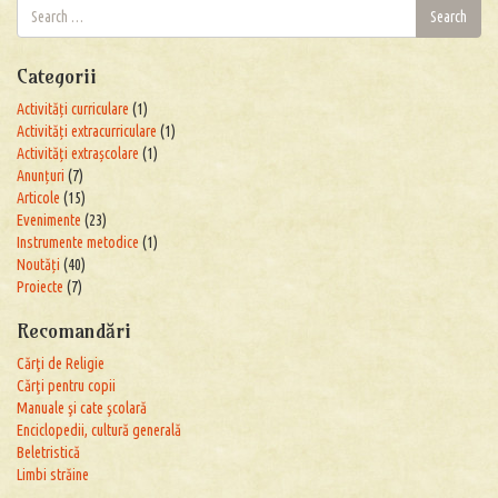
Search
Search
for:
Categorii
Activități curriculare
(1)
Activități extracurriculare
(1)
Activități extrașcolare
(1)
Anunțuri
(7)
Articole
(15)
Evenimente
(23)
Instrumente metodice
(1)
Noutăți
(40)
Proiecte
(7)
Recomandări
Cărţi de Religie
Cărţi pentru copii
Manuale şi cate şcolară
Enciclopedii, cultură generală
Beletristică
Limbi străine