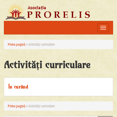
Skip
to
content
Toggle
navigation
Prima pagină
»
Activități curriculare
Activități curriculare
În curând
Prima pagină
»
Activități curriculare