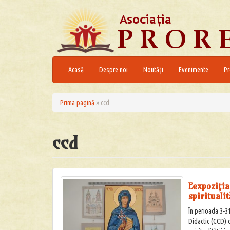
Skip
to
content
Acasă
Despre noi
Noutăți
Evenimente
Pr
Prima pagină
»
ccd
ccd
Eexpoziţi
spirituali
În perioada 3-3
Didactic (CCD) 