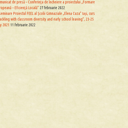
municat de presă – Conferinţa de încheiere a proiectului „Formare
ropeană – Eficienţă Locală”
27 februarie 2022
seminare Proiectul FEEL al Școlii Gimnaziale „Elena Cuza” Iași, curs
ackling with classroom diversity and early school leaving”, 23-25
ly 2021
11 februarie 2022