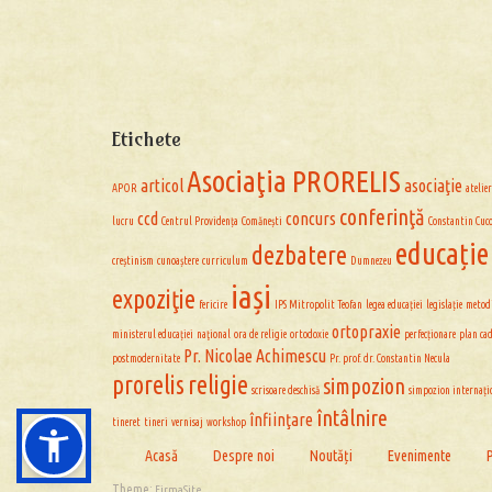
Etichete
Asociaţia PRORELIS
articol
asociaţie
APOR
atelier
conferinţă
ccd
concurs
lucru
Centrul Providența
Comănești
Constantin Cuc
educație
dezbatere
creștinism
cunoaștere
curriculum
Dumnezeu
iași
expoziţie
fericire
IPS Mitropolit Teofan
legea educației
legislație
metod
ortopraxie
ministerul educației
naţional
ora de religie
ortodoxie
perfecționare
plan ca
Pr. Nicolae Achimescu
postmodernitate
Pr. prof. dr. Constantin Necula
prorelis
religie
simpozion
scrisoare deschisă
simpozion internați
întâlnire
înfiinţare
tineret
tineri
vernisaj
workshop
Acasă
Despre noi
Noutăți
Evenimente
Theme:
FirmaSite