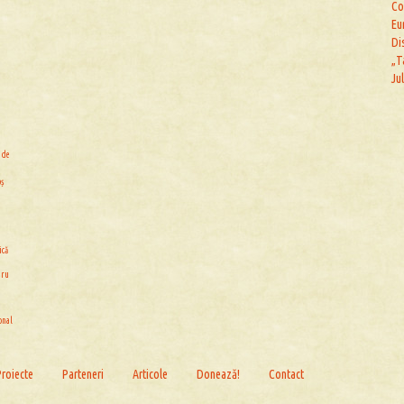
Co
Eu
Di
„T
Ju
 de
oș
ică
dru
onal
Proiecte
Parteneri
Articole
Donează!
Contact