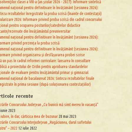
solvenţilor clasei a VIII-a (an școlar 2026 - 2027): Informare sintetică
amenul național pentru definitivare în învățământ (sesiunea 2026):
nteza rezultatelor înregistrate la proba scrisă (înainte de contestații)
tularizare 2026: Informare privind proba scrisă din cadrul concursului
țional pentru ocuparea posturilor/catedrelor didactice
cante/rezervate din învățământul preuniversitar
amenul național pentru definitivare în învățământ (sesiunea 2026):
formare privind prezența la proba scrisă
amenul național pentru definitivare în învățământ (sesiunea 2026):
formare privind organizarea și desfășurarea probei scrise
că un pas în cadrul reformei curriculare: lansarea în consultare
blică a proiectului de Ordin pentru aprobarea standardelor
ționale de evaluare pentru învățământul primar și gimnazial
amenul național de bacalaureat 2026: Sinteza rezultatelor finale
registrate în prima sesiune (după soluționarea contestațiilor)
rticole recente
crările Concursului Județean „Cu bunicii mă simt mereu în vacanță”
 iunie 2023
 iubire, în dar, cărticica mea de buzunar
28 mai 2023
crările Concursului Interjudețean „Rugăciunea, darul sufletului
stru” – 2022
12 iulie 2022