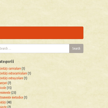
arch
Search
:
ategorii
ivități curriculare
(1)
ivități extracurriculare
(1)
tivități extrașcolare
(1)
unțuri
(7)
ticole
(15)
enimente
(23)
strumente metodice
(1)
utăți
(40)
oiecte
(7)