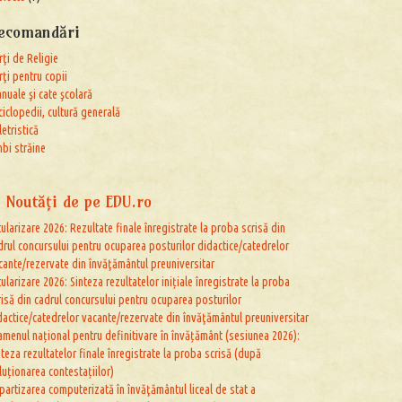
ecomandări
rţi de Religie
rţi pentru copii
nuale şi cate şcolară
ciclopedii, cultură generală
letristică
mbi străine
Noutăţi de pe EDU.ro
tularizare 2026: Rezultate finale înregistrate la proba scrisă din
drul concursului pentru ocuparea posturilor didactice/catedrelor
cante/rezervate din învăţământul preuniversitar
tularizare 2026: Sinteza rezultatelor inițiale înregistrate la proba
risă din cadrul concursului pentru ocuparea posturilor
dactice/catedrelor vacante/rezervate din învăţământul preuniversitar
amenul național pentru definitivare în învățământ (sesiunea 2026):
nteza rezultatelor finale înregistrate la proba scrisă (după
luționarea contestațiilor)
partizarea computerizată în învăţământul liceal de stat a