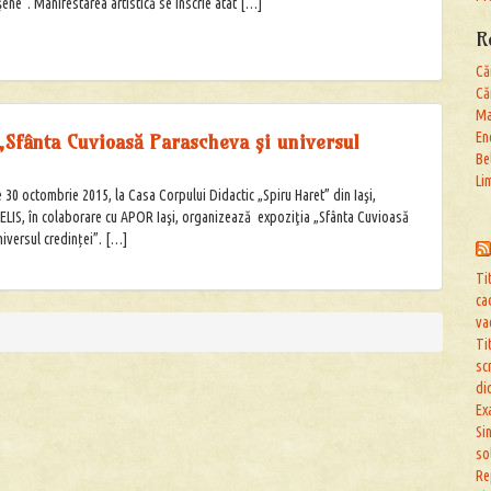
ieşene“. Manifestarea artistică se înscrie atât […]
R
Că
Că
Ma
En
 „Sfânta Cuvioasă Parascheva și universul
”
Be
Li
 30 octombrie 2015, la Casa Corpului Didactic „Spiru Haret” din Iaşi,
LIS, în colaborare cu APOR Iaşi, organizează expoziţia „Sfânta Cuvioasă
niversul credinței”. […]
Ti
ca
va
Ti
sc
di
Ex
Si
so
Re