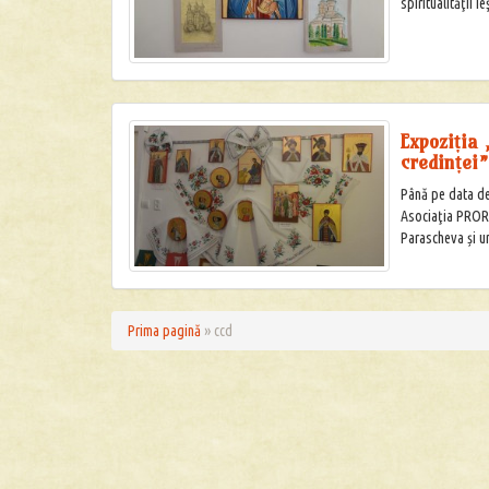
spiritualităţii 
Expoziția
credinței
Până pe data de
Asociaţia PRORE
Parascheva și u
Prima pagină
»
ccd