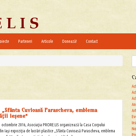
oiecte
Parteneri
Articole
Donează!
Contact
Se
for
C
Act
Act
Ac
An
a „Sfânta Cuvioasă Parascheva, emblema
Ar
tăţii ieşene“
Ev
In
1 octombrie 2016, Asociaţia PRORE:LIS organizează la Casa Corpului
No
din Iaşi expoziţia de lucrări plastice „Sfânta Cuvioasă Parascheva, emblema
Pr