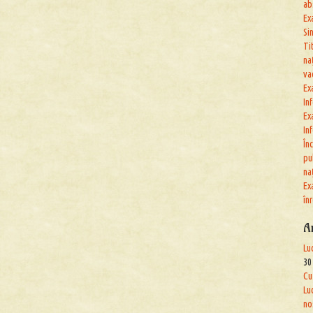
ab
Ex
Si
Ti
na
va
Ex
In
Ex
In
În
pu
na
Ex
în
A
Lu
30
Cu
Lu
no