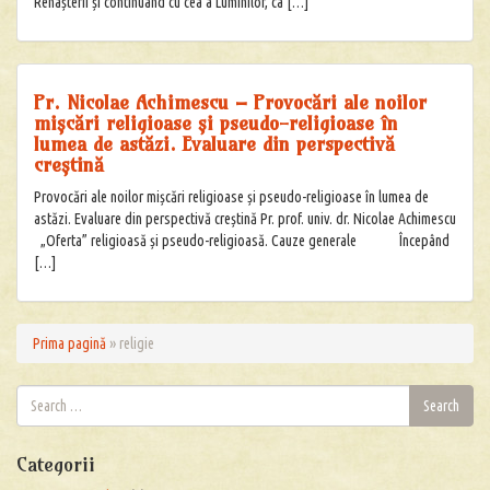
Renașterii și continuând cu cea a Luminilor, ca […]
Pr. Nicolae Achimescu – Provocări ale noilor
mișcări religioase și pseudo-religioase în
lumea de astăzi. Evaluare din perspectivă
creștină
Provocări ale noilor mișcări religioase și pseudo-religioase în lumea de
astăzi. Evaluare din perspectivă creștină Pr. prof. univ. dr. Nicolae Achimescu
„Oferta” religioasă și pseudo-religioasă. Cauze generale Începând
[…]
Prima pagină
»
religie
Search
Search
for:
Categorii