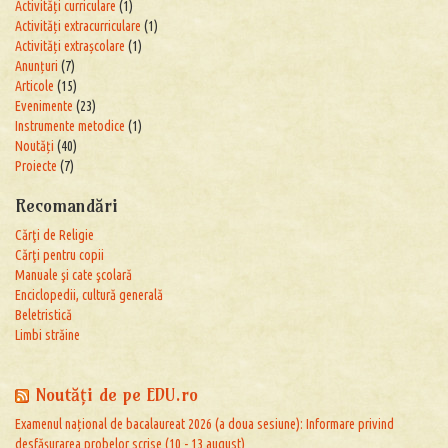
Activități curriculare
(1)
Activități extracurriculare
(1)
Activități extrașcolare
(1)
Anunțuri
(7)
Articole
(15)
Evenimente
(23)
Instrumente metodice
(1)
Noutăți
(40)
Proiecte
(7)
Recomandări
Cărţi de Religie
Cărţi pentru copii
Manuale şi cate şcolară
Enciclopedii, cultură generală
Beletristică
Limbi străine
Noutăţi de pe EDU.ro
Examenul național de bacalaureat 2026 (a doua sesiune): Informare privind
desfășurarea probelor scrise (10 - 13 august)