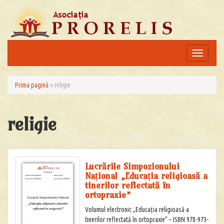
Skip
to
content
Toggle
navigation
Prima pagină
»
religie
religie
Lucrările Simpozionului
Național „Educația religioasă a
tinerilor reflectată în
ortopraxie”
Volumul electronic „Educația religioasă a
tinerilor reflectată în ortopraxie” – ISBN 978-973-