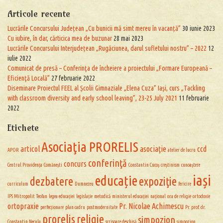
Articole recente
Lucrările Concursului Județean „Cu bunicii mă simt mereu în vacanță”
30 iunie 2023
Cu iubire, în dar, cărticica mea de buzunar
28 mai 2023
Lucrările Concursului Interjudețean „Rugăciunea, darul sufletului nostru” – 2022
12
iulie 2022
Comunicat de presă – Conferinţa de încheiere a proiectului „Formare Europeană –
Eficienţă Locală”
27 februarie 2022
Diseminare Proiectul FEEL al Școlii Gimnaziale „Elena Cuza” Iași, curs „Tackling
with classroom diversity and early school leaving”, 23-25 July 2021
11 februarie
2022
Etichete
Asociaţia PRORELIS
articol
asociaţie
ccd
APOR
atelier de lucru
conferinţă
concurs
Centrul Providența
Comănești
Constantin Cucoș
creștinism
cunoaștere
iași
educație
dezbatere
expoziţie
curriculum
Dumnezeu
fericire
IPS Mitropolit Teofan
legea educației
legislație
metodică
ministerul educației
naţional
ora de religie
ortodoxie
ortopraxie
Pr. Nicolae Achimescu
perfecționare
plan cadru
postmodernitate
Pr. prof. dr.
prorelis
religie
simpozion
Constantin Necula
scrisoare deschisă
simpozion