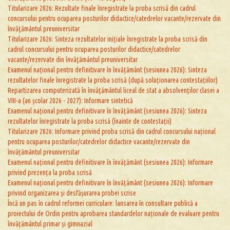
Titularizare 2026: Rezultate finale înregistrate la proba scrisă din cadrul
concursului pentru ocuparea posturilor didactice/catedrelor vacante/rezervate din
învăţământul preuniversitar
Titularizare 2026: Sinteza rezultatelor inițiale înregistrate la proba scrisă din
cadrul concursului pentru ocuparea posturilor didactice/catedrelor
vacante/rezervate din învăţământul preuniversitar
Examenul național pentru definitivare în învățământ (sesiunea 2026): Sinteza
rezultatelor finale înregistrate la proba scrisă (după soluționarea contestațiilor)
Repartizarea computerizată în învăţământul liceal de stat a absolvenţilor clasei a
VIII-a (an școlar 2026 - 2027): Informare sintetică
Examenul național pentru definitivare în învățământ (sesiunea 2026): Sinteza
rezultatelor înregistrate la proba scrisă (înainte de contestații)
Titularizare 2026: Informare privind proba scrisă din cadrul concursului național
pentru ocuparea posturilor/catedrelor didactice vacante/rezervate din
învățământul preuniversitar
Examenul național pentru definitivare în învățământ (sesiunea 2026): Informare
privind prezența la proba scrisă
Examenul național pentru definitivare în învățământ (sesiunea 2026): Informare
privind organizarea și desfășurarea probei scrise
Încă un pas în cadrul reformei curriculare: lansarea în consultare publică a
proiectului de Ordin pentru aprobarea standardelor naționale de evaluare pentru
învățământul primar și gimnazial